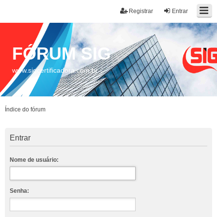
Registrar
Entrar
FÓRUM SIG
www.sigcertificadora.com.br
Índice do fórum
Entrar
Nome de usuário:
Senha: