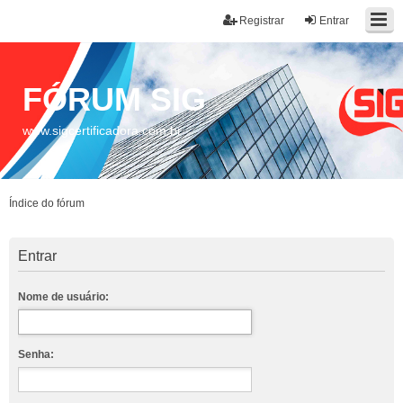
Registrar
Entrar
FÓRUM SIG
www.sigcertificadora.com.br
Índice do fórum
Entrar
Nome de usuário:
Senha: