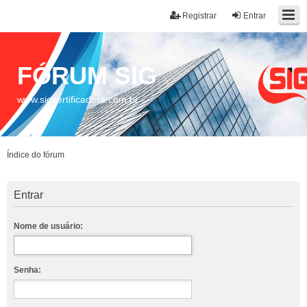
Registrar
Entrar
FÓRUM SIG
www.sigcertificadora.com.br
Índice do fórum
Entrar
Nome de usuário:
Senha: