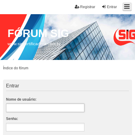
Registrar
Entrar
FÓRUM SIG
www.sigcertificadora.com.br
Índice do fórum
Entrar
Nome de usuário:
Senha: