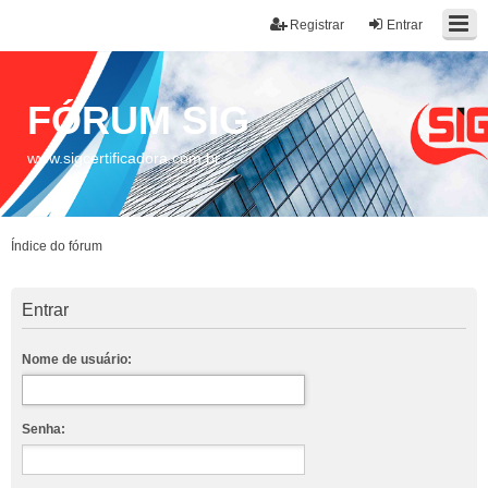
Registrar
Entrar
FÓRUM SIG
www.sigcertificadora.com.br
Índice do fórum
Entrar
Nome de usuário:
Senha: