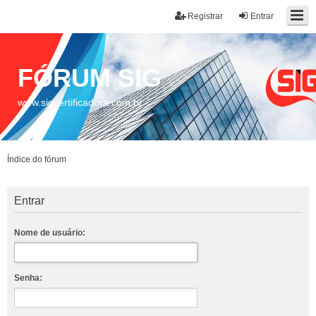
Registrar
Entrar
FÓRUM SIG
www.sigcertificadora.com.br
Índice do fórum
Entrar
Nome de usuário:
Senha: