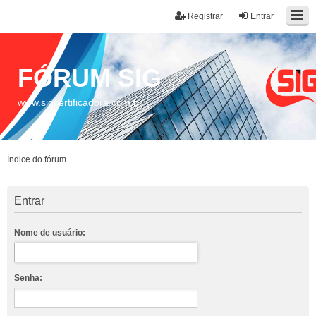
Registrar
Entrar
FÓRUM SIG
www.sigcertificadora.com.br
Índice do fórum
Entrar
Nome de usuário:
Senha: