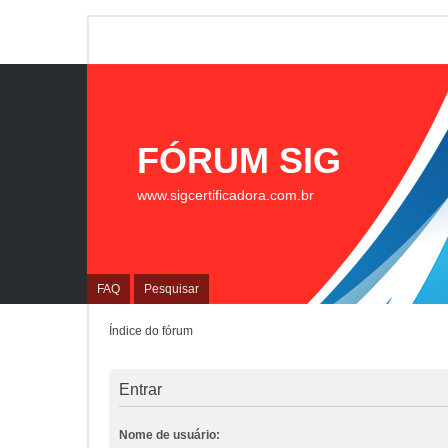
FÓRUM SIG
www.sigcertificadora.com.br
FAQ
Pesquisar
Índice do fórum
Entrar
Nome de usuário: