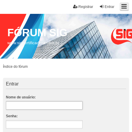
Registrar
Entrar
FÓRUM SIG
www.sigcertificadora.com.br
Índice do fórum
Entrar
Nome de usuário:
Senha: