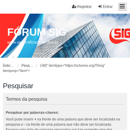
Registrar
Entrar
FÓRUM SIG
www.sigcertificadora.com.br
Índice do fórum
Pesquisar
UM}" itemtype="https://schema.org/Thing"
itemprop="item">
Pesquisar
Termos da pesquisa
Pesquisar por palavras-chaves:
Você pode inserir
+
na frente de uma palavra que deve ser localizada na
pesquisa e
-
na frente de uma palavra que não deve ser localizada.
Escreva uma lista de palavras separadas por
|
se somente uma das