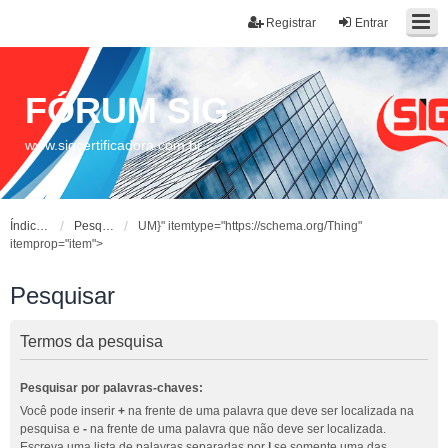
Registrar
Entrar
FÓRUM SIG
www.sigcertificadora.com.br
Índice do fórum
Pesquisar
UM}" itemtype="https://schema.org/Thing"
itemprop="item">
Pesquisar
Termos da pesquisa
Pesquisar por palavras-chaves:
Você pode inserir
+
na frente de uma palavra que deve ser localizada na
pesquisa e
-
na frente de uma palavra que não deve ser localizada.
Escreva uma lista de palavras separadas por
|
se somente uma das