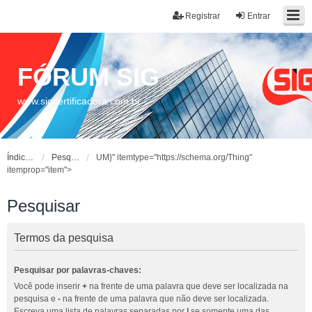
Registrar
Entrar
FÓRUM SIG
www.sigcertificadora.com.br
Índice do fórum
Pesquisar
UM}" itemtype="https://schema.org/Thing"
itemprop="item">
Pesquisar
Termos da pesquisa
Pesquisar por palavras-chaves:
Você pode inserir
+
na frente de uma palavra que deve ser localizada na
pesquisa e
-
na frente de uma palavra que não deve ser localizada.
Escreva uma lista de palavras separadas por
|
se somente uma das