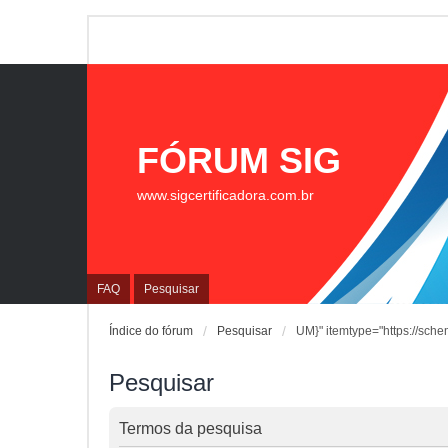
FÓRUM SIG
www.sigcertificadora.com.br
FAQ
Pesquisar
Índice do fórum
Pesquisar
UM}" itemtype="https://sche
Pesquisar
Termos da pesquisa