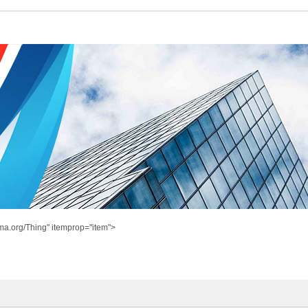
ma.org/Thing" itemprop="item">