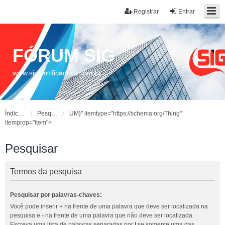
Registrar
Entrar
FÓRUM SIG
www.sigcertificadora.com.br
Índice do fórum
Pesquisar
UM}" itemtype="https://schema.org/Thing"
itemprop="item">
Pesquisar
Termos da pesquisa
Pesquisar por palavras-chaves:
Você pode inserir
+
na frente de uma palavra que deve ser localizada na
pesquisa e
-
na frente de uma palavra que não deve ser localizada.
Escreva uma lista de palavras separadas por
|
se somente uma das