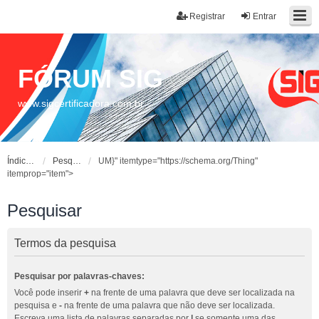
Registrar
Entrar
FÓRUM SIG
www.sigcertificadora.com.br
Índice do fórum
Pesquisar
UM}" itemtype="https://schema.org/Thing"
itemprop="item">
Pesquisar
Termos da pesquisa
Pesquisar por palavras-chaves:
Você pode inserir
+
na frente de uma palavra que deve ser localizada na
pesquisa e
-
na frente de uma palavra que não deve ser localizada.
Escreva uma lista de palavras separadas por
|
se somente uma das