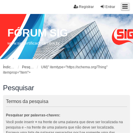
Registrar
Entrar
FÓRUM SIG
www.sigcertificadora.com.br
Índice do fórum
Pesquisar
UM}" itemtype="https://schema.org/Thing"
itemprop="item">
Pesquisar
Termos da pesquisa
Pesquisar por palavras-chaves:
Você pode inserir
+
na frente de uma palavra que deve ser localizada na
pesquisa e
-
na frente de uma palavra que não deve ser localizada.
Escreva uma lista de palavras separadas por
|
se somente uma das