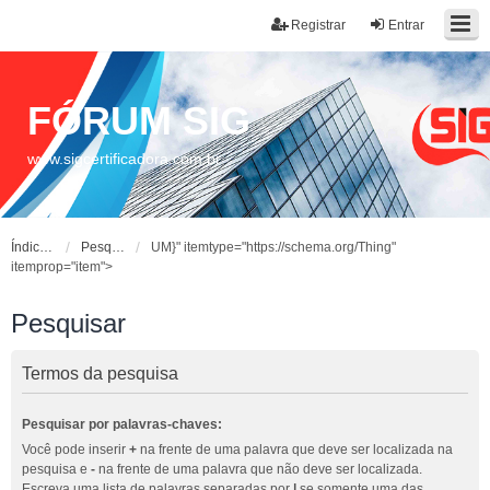
Registrar
Entrar
FÓRUM SIG
www.sigcertificadora.com.br
Índice do fórum
Pesquisar
UM}" itemtype="https://schema.org/Thing"
itemprop="item">
Pesquisar
Termos da pesquisa
Pesquisar por palavras-chaves:
Você pode inserir
+
na frente de uma palavra que deve ser localizada na
pesquisa e
-
na frente de uma palavra que não deve ser localizada.
Escreva uma lista de palavras separadas por
|
se somente uma das