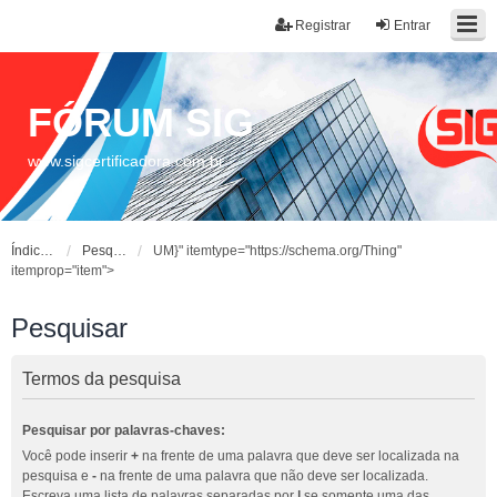
Registrar
Entrar
FÓRUM SIG
www.sigcertificadora.com.br
Índice do fórum
Pesquisar
UM}" itemtype="https://schema.org/Thing"
itemprop="item">
Pesquisar
Termos da pesquisa
Pesquisar por palavras-chaves:
Você pode inserir
+
na frente de uma palavra que deve ser localizada na
pesquisa e
-
na frente de uma palavra que não deve ser localizada.
Escreva uma lista de palavras separadas por
|
se somente uma das