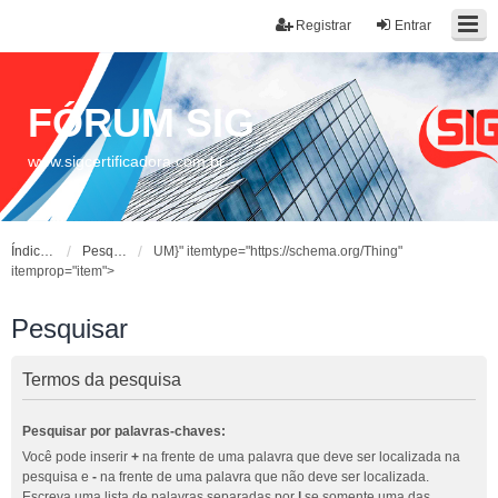
Registrar
Entrar
FÓRUM SIG
www.sigcertificadora.com.br
Índice do fórum
Pesquisar
UM}" itemtype="https://schema.org/Thing"
itemprop="item">
Pesquisar
Termos da pesquisa
Pesquisar por palavras-chaves:
Você pode inserir
+
na frente de uma palavra que deve ser localizada na
pesquisa e
-
na frente de uma palavra que não deve ser localizada.
Escreva uma lista de palavras separadas por
|
se somente uma das