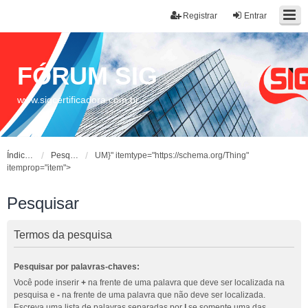
Registrar
Entrar
FÓRUM SIG
www.sigcertificadora.com.br
Índice do fórum
Pesquisar
UM}" itemtype="https://schema.org/Thing"
itemprop="item">
Pesquisar
Termos da pesquisa
Pesquisar por palavras-chaves:
Você pode inserir
+
na frente de uma palavra que deve ser localizada na
pesquisa e
-
na frente de uma palavra que não deve ser localizada.
Escreva uma lista de palavras separadas por
|
se somente uma das