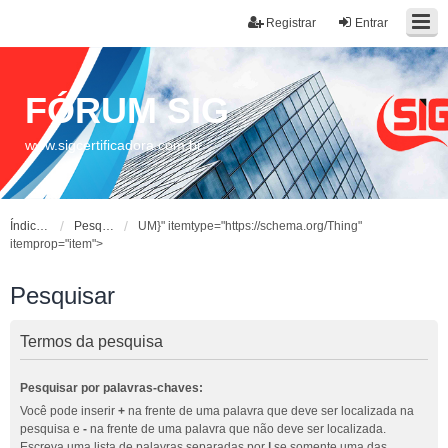
Registrar
Entrar
FÓRUM SIG
www.sigcertificadora.com.br
Índice do fórum
Pesquisar
UM}" itemtype="https://schema.org/Thing"
itemprop="item">
Pesquisar
Termos da pesquisa
Pesquisar por palavras-chaves:
Você pode inserir
+
na frente de uma palavra que deve ser localizada na
pesquisa e
-
na frente de uma palavra que não deve ser localizada.
Escreva uma lista de palavras separadas por
|
se somente uma das