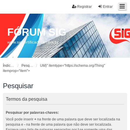
Registrar
Entrar
FÓRUM SIG
www.sigcertificadora.com.br
Índice do fórum
Pesquisar
UM}" itemtype="https://schema.org/Thing"
itemprop="item">
Pesquisar
Termos da pesquisa
Pesquisar por palavras-chaves:
Você pode inserir
+
na frente de uma palavra que deve ser localizada na
pesquisa e
-
na frente de uma palavra que não deve ser localizada.
Escreva uma lista de palavras separadas por
|
se somente uma das