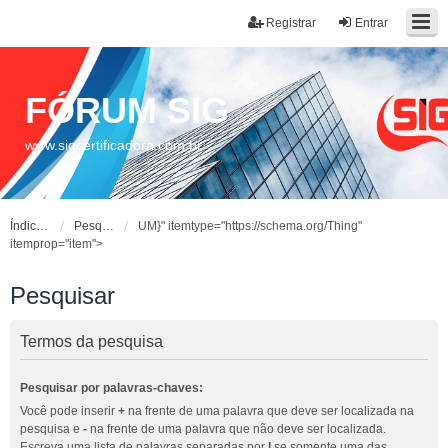
Registrar
Entrar
FÓRUM SIG
www.sigcertificadora.com.br
Índice do fórum
Pesquisar
UM}" itemtype="https://schema.org/Thing"
itemprop="item">
Pesquisar
Termos da pesquisa
Pesquisar por palavras-chaves:
Você pode inserir
+
na frente de uma palavra que deve ser localizada na
pesquisa e
-
na frente de uma palavra que não deve ser localizada.
Escreva uma lista de palavras separadas por
|
se somente uma das