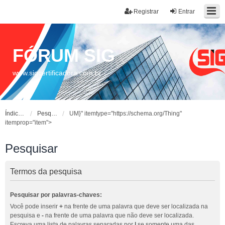
Registrar
Entrar
FÓRUM SIG
www.sigcertificadora.com.br
Índice do fórum
Pesquisar
UM}" itemtype="https://schema.org/Thing"
itemprop="item">
Pesquisar
Termos da pesquisa
Pesquisar por palavras-chaves:
Você pode inserir
+
na frente de uma palavra que deve ser localizada na
pesquisa e
-
na frente de uma palavra que não deve ser localizada.
Escreva uma lista de palavras separadas por
|
se somente uma das