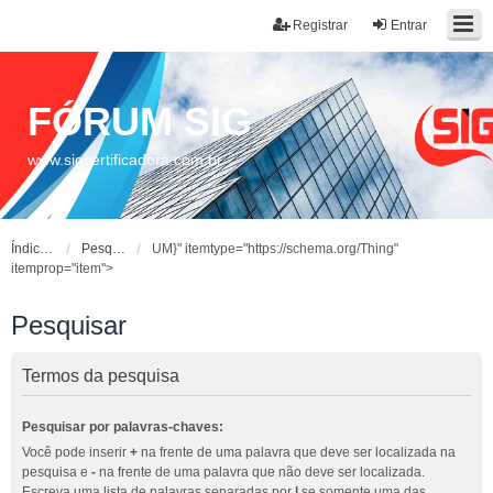
Registrar
Entrar
FÓRUM SIG
www.sigcertificadora.com.br
Índice do fórum
Pesquisar
UM}" itemtype="https://schema.org/Thing"
itemprop="item">
Pesquisar
Termos da pesquisa
Pesquisar por palavras-chaves:
Você pode inserir
+
na frente de uma palavra que deve ser localizada na
pesquisa e
-
na frente de uma palavra que não deve ser localizada.
Escreva uma lista de palavras separadas por
|
se somente uma das