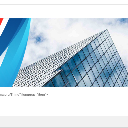
ma.org/Thing" itemprop="item">