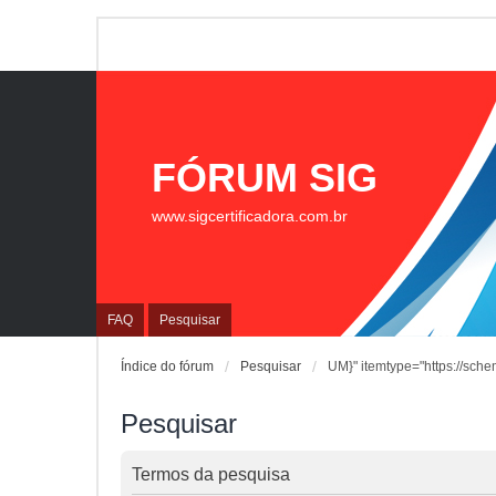
FÓRUM SIG
www.sigcertificadora.com.br
FAQ
Pesquisar
Índice do fórum
Pesquisar
UM}" itemtype="https://sche
Pesquisar
Termos da pesquisa