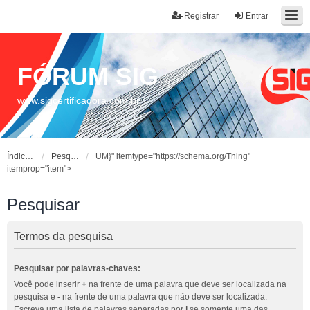
Registrar
Entrar
FÓRUM SIG
www.sigcertificadora.com.br
Índice do fórum
Pesquisar
UM}" itemtype="https://schema.org/Thing"
itemprop="item">
Pesquisar
Termos da pesquisa
Pesquisar por palavras-chaves:
Você pode inserir
+
na frente de uma palavra que deve ser localizada na
pesquisa e
-
na frente de uma palavra que não deve ser localizada.
Escreva uma lista de palavras separadas por
|
se somente uma das