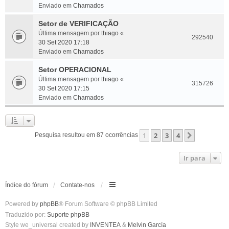
Enviado em
Chamados
Setor de VERIFICAÇÃO
Última mensagem por
thiago
«
292540
30 Set 2020 17:18
Enviado em
Chamados
Setor OPERACIONAL
Última mensagem por
thiago
«
315726
30 Set 2020 17:15
Enviado em
Chamados
1
2
3
4
Próximo
Pesquisa resultou em 87 ocorrências
Ir para
Índice do fórum
Contate-nos
Powered by
phpBB
® Forum Software © phpBB Limited
Traduzido por:
Suporte phpBB
Style we_universal created by
INVENTEA
&
Melvin García