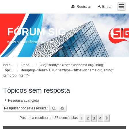
Registrar
Entrar
FÓRUM SIG
www.sigcertificadora.com.br
Índice do fórum
Pesquisar
UM}" itemtype="https://schema.org/Thing"
Tópicos sem resposta
itemprop="item">
UM}" itemtype="https://schema.org/Thing"
itemprop="item">
Tópicos sem resposta
Pesquisa avançada
Pesquisar
Pesquisa avançada
1
2
3
4
Próximo
Pesquisa resultou em 87 ocorrências