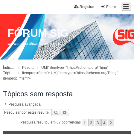
Registrar
Entrar
FÓRUM SIG
www.sigcertificadora.com.br
Índice do fórum
Pesquisar
UM}" itemtype="https://schema.org/Thing"
Tópicos sem resposta
itemprop="item">
UM}" itemtype="https://schema.org/Thing"
itemprop="item">
Tópicos sem resposta
Pesquisa avançada
Pesquisar
Pesquisa avançada
1
2
3
4
Próximo
Pesquisa resultou em 87 ocorrências