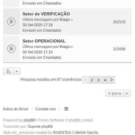
Enviado em
Chamados
Setor de VERIFICAÇÃO
Última mensagem por
thiago
«
292520
30 Set 2020 17:18
Enviado em
Chamados
Setor OPERACIONAL
Última mensagem por
thiago
«
315698
30 Set 2020 17:15
Enviado em
Chamados
1
2
3
4
Próximo
Pesquisa resultou em 87 ocorrências
Ir para
Índice do fórum
Contate-nos
Powered by
phpBB
® Forum Software © phpBB Limited
Traduzido por:
Suporte phpBB
Style we_universal created by
INVENTEA
&
Melvin García