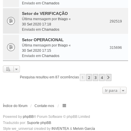
Enviado em
Chamados
Setor de VERIFICAÇÃO
Última mensagem por
thiago
«
292519
30 Set 2020 17:18
Enviado em
Chamados
Setor OPERACIONAL
Última mensagem por
thiago
«
315696
30 Set 2020 17:15
Enviado em
Chamados
1
2
3
4
Próximo
Pesquisa resultou em 87 ocorrências
Ir para
Índice do fórum
Contate-nos
Powered by
phpBB
® Forum Software © phpBB Limited
Traduzido por:
Suporte phpBB
Style we_universal created by
INVENTEA
&
Melvin García