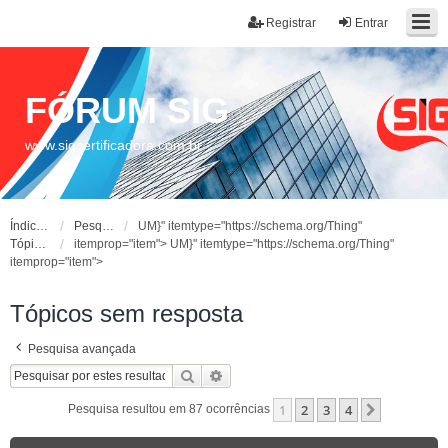
Registrar
Entrar
FÓRUM SIG
www.sigcertificadora.com.br
Índice do fórum
Pesquisar
UM}" itemtype="https://schema.org/Thing"
Tópicos sem resposta
itemprop="item">
UM}" itemtype="https://schema.org/Thing"
itemprop="item">
Tópicos sem resposta
Pesquisa avançada
Pesquisar
Pesquisa avançada
1
2
3
4
Próximo
Pesquisa resultou em 87 ocorrências