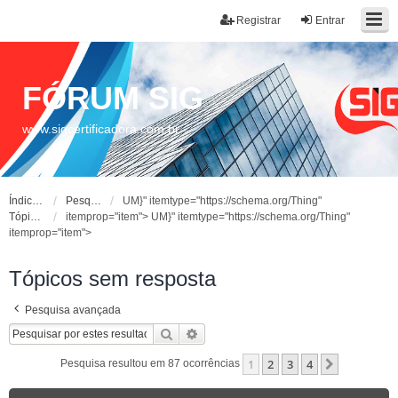
Registrar
Entrar
FÓRUM SIG
www.sigcertificadora.com.br
Índice do fórum
Pesquisar
UM}" itemtype="https://schema.org/Thing"
Tópicos sem resposta
itemprop="item">
UM}" itemtype="https://schema.org/Thing"
itemprop="item">
Tópicos sem resposta
Pesquisa avançada
Pesquisar
Pesquisa avançada
1
2
3
4
Próximo
Pesquisa resultou em 87 ocorrências