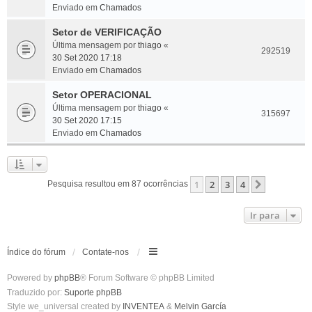
Enviado em
Chamados
Setor de VERIFICAÇÃO
Última mensagem por
thiago
«
292519
30 Set 2020 17:18
Enviado em
Chamados
Setor OPERACIONAL
Última mensagem por
thiago
«
315697
30 Set 2020 17:15
Enviado em
Chamados
1
2
3
4
Próximo
Pesquisa resultou em 87 ocorrências
Ir para
Índice do fórum
Contate-nos
Powered by
phpBB
® Forum Software © phpBB Limited
Traduzido por:
Suporte phpBB
Style we_universal created by
INVENTEA
&
Melvin García