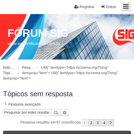
Registrar
Entrar
FÓRUM SIG
www.sigcertificadora.com.br
Índice do fórum
Pesquisar
UM}" itemtype="https://schema.org/Thing"
Tópicos sem resposta
itemprop="item">
UM}" itemtype="https://schema.org/Thing"
itemprop="item">
Tópicos sem resposta
Pesquisa avançada
Pesquisar
Pesquisa avançada
1
2
3
4
Próximo
Pesquisa resultou em 87 ocorrências