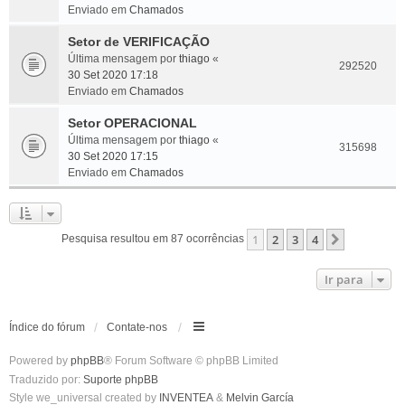
Enviado em
Chamados
Setor de VERIFICAÇÃO
Última mensagem por
thiago
«
292520
30 Set 2020 17:18
Enviado em
Chamados
Setor OPERACIONAL
Última mensagem por
thiago
«
315698
30 Set 2020 17:15
Enviado em
Chamados
1
2
3
4
Próximo
Pesquisa resultou em 87 ocorrências
Ir para
Índice do fórum
Contate-nos
Powered by
phpBB
® Forum Software © phpBB Limited
Traduzido por:
Suporte phpBB
Style we_universal created by
INVENTEA
&
Melvin García