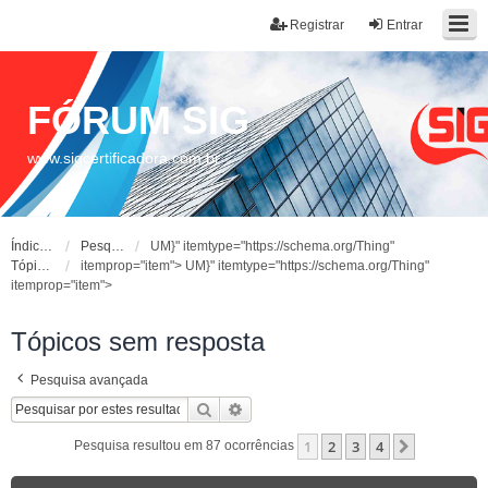
Registrar
Entrar
FÓRUM SIG
www.sigcertificadora.com.br
Índice do fórum
Pesquisar
UM}" itemtype="https://schema.org/Thing"
Tópicos sem resposta
itemprop="item">
UM}" itemtype="https://schema.org/Thing"
itemprop="item">
Tópicos sem resposta
Pesquisa avançada
Pesquisar
Pesquisa avançada
1
2
3
4
Próximo
Pesquisa resultou em 87 ocorrências