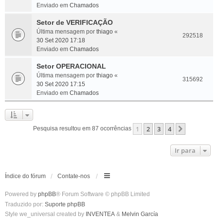
Enviado em
Chamados
Setor de VERIFICAÇÃO
Última mensagem por
thiago
«
292518
30 Set 2020 17:18
Enviado em
Chamados
Setor OPERACIONAL
Última mensagem por
thiago
«
315692
30 Set 2020 17:15
Enviado em
Chamados
1
2
3
4
Próximo
Pesquisa resultou em 87 ocorrências
Ir para
Índice do fórum
Contate-nos
Powered by
phpBB
® Forum Software © phpBB Limited
Traduzido por:
Suporte phpBB
Style we_universal created by
INVENTEA
&
Melvin García