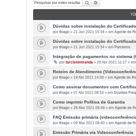
Pesquisar
Pesquisa avançada
TÓ
Dúvidas sobre instalação do Certifica
por
thiago
»
21 Jun 2021 15:34
» em
Agente de Re
Dúvidas sobre instalação do Certifica
por
thiago
»
21 Jun 2021 15:34
» em
Parceiros
Integração de pagamentos no sistema 
por
tarcisiomiranda
»
26 Abr 2021 11:27
» e
Roteiro de Atendimento (Videoconferên
por
thiago
»
19 Abr 2021 14:58
» em
Agente de Re
Como assinar documentos com Certifica
por
thiago
»
07 Abr 2021 08:54
» em
Dúvidas Fre
Como imprimir Política de Garantia
por
thiago
»
26 Mar 2021 08:48
» em
Agente de Re
FAQ Emissão primária (videoconferênci
por
thiago
»
09 Mar 2021 09:40
» em
Agente de Re
Emissão Primária via Videoconferência