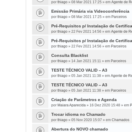
por
thiago
»
08 Mar 2021 17:25
» em
Agente de Re
Emissão Primária via Videoconferência
por
thiago
»
08 Mar 2021 17:25
» em
Parceiros
Pré-Requisitos p/ Instalação de Certific
por
thiago
»
22 Fev 2021 14:56
» em
Agente de Re
Pré-Requisitos p/ Instalação de Certific
por
thiago
»
22 Fev 2021 14:56
» em
Parceiros
Consulta Blacklist
por
thiago
»
14 Jan 2021 15:11
» em
Parceiros
TESTE TÉCNICO VALID – A3
por
thiago
»
05 Jan 2021 11:38
» em
Agente de Re
TESTE TÉCNICO VALID – A3
por
thiago
»
05 Jan 2021 11:38
» em
Parceiros
Criação de Parâmetros e Agenda
por
Maiara Aparecida
»
16 Dez 2020 15:48
» em
P
Trocar idioma no Chamado
por
thiago
»
05 Nov 2020 15:07
» em
Chamados
Abertura do NOVO chamado