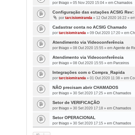
por
thiago
»
05 Nov 2020 15:04
» em
Chamados
Configuração das estações ACSIG Rev: 
por
tarcisiomiranda
»
12 Out 2020 16:22
» e
Cadastrar conta no ACSIG Chamado
por
tarcisiomiranda
»
09 Out 2020 17:20
» em
Ch
Atendimento via Videoconferência
por
thiago
»
08 Out 2020 15:55
» em
Agente de Re
Atendimento via Videoconferência
por
thiago
»
08 Out 2020 15:55
» em
Parceiros
Integrações com o Compra_Rapida
por
tarcisiomiranda
»
01 Out 2020 11:38
» em
Co
NÃO precisam abrir CHAMADOS
por
thiago
»
30 Set 2020 17:25
» em
Chamados
Setor de VERIFICAÇÃO
por
thiago
»
30 Set 2020 17:18
» em
Chamados
Setor OPERACIONAL
por
thiago
»
30 Set 2020 17:15
» em
Chamados