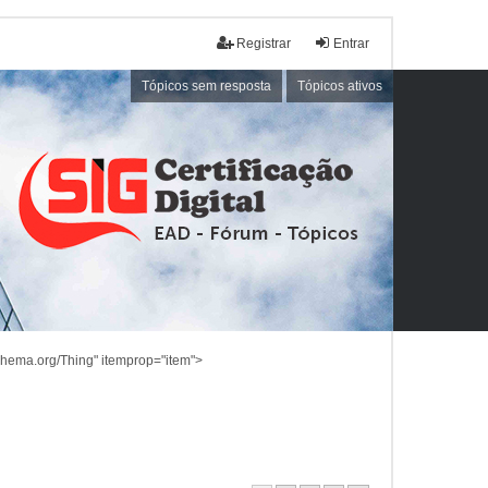
Registrar
Entrar
Tópicos sem resposta
Tópicos ativos
schema.org/Thing" itemprop="item">