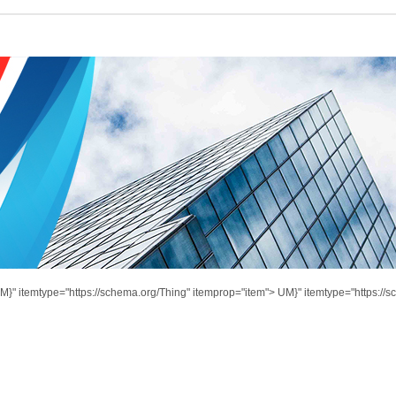
M}" itemtype="https://schema.org/Thing" itemprop="item">
UM}" itemtype="https://