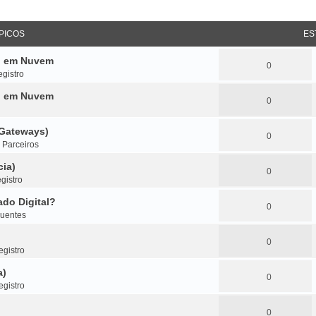
PICOS
ES
do em Nuvem
0
gistro
do em Nuvem
0
(Gateways)
0
m
Parceiros
cia)
0
gistro
do Digital?
0
quentes
0
gistro
a)
0
gistro
0