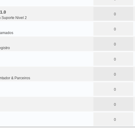
1.0
0
m
Suporte Nivel 2
0
amados
0
gistro
0
0
ntador & Parceiros
0
0
0