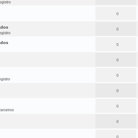
gistro
0
ados
0
gistro
ados
0
0
0
gistro
0
0
arceiros
0
0