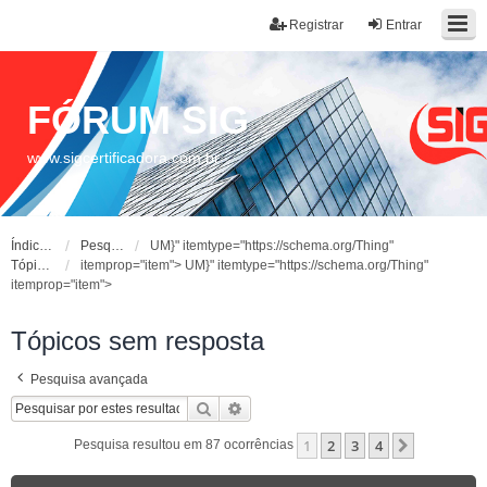
Registrar
Entrar
FÓRUM SIG
www.sigcertificadora.com.br
Índice do fórum
Pesquisar
UM}" itemtype="https://schema.org/Thing"
Tópicos sem resposta
itemprop="item">
UM}" itemtype="https://schema.org/Thing"
itemprop="item">
Tópicos sem resposta
Pesquisa avançada
Pesquisar
Pesquisa avançada
1
2
3
4
Próximo
Pesquisa resultou em 87 ocorrências