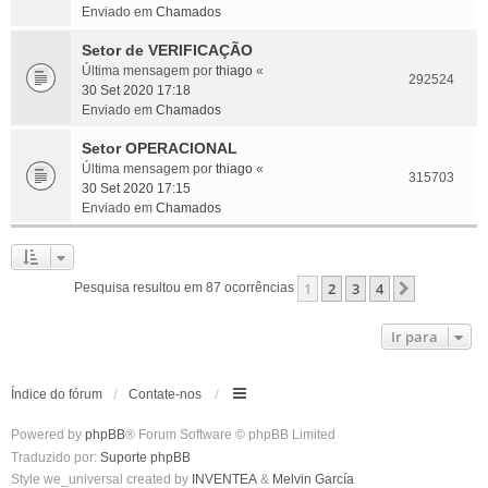
Enviado em
Chamados
Setor de VERIFICAÇÃO
Última mensagem por
thiago
«
292524
30 Set 2020 17:18
Enviado em
Chamados
Setor OPERACIONAL
Última mensagem por
thiago
«
315703
30 Set 2020 17:15
Enviado em
Chamados
1
2
3
4
Próximo
Pesquisa resultou em 87 ocorrências
Ir para
Índice do fórum
Contate-nos
Powered by
phpBB
® Forum Software © phpBB Limited
Traduzido por:
Suporte phpBB
Style we_universal created by
INVENTEA
&
Melvin García