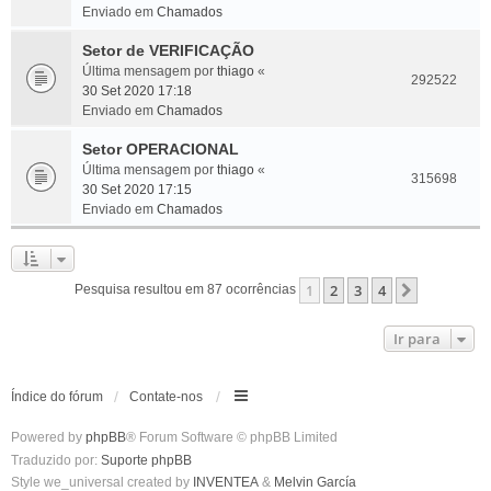
Enviado em
Chamados
Setor de VERIFICAÇÃO
Última mensagem por
thiago
«
292522
30 Set 2020 17:18
Enviado em
Chamados
Setor OPERACIONAL
Última mensagem por
thiago
«
315698
30 Set 2020 17:15
Enviado em
Chamados
1
2
3
4
Próximo
Pesquisa resultou em 87 ocorrências
Ir para
Índice do fórum
Contate-nos
Powered by
phpBB
® Forum Software © phpBB Limited
Traduzido por:
Suporte phpBB
Style we_universal created by
INVENTEA
&
Melvin García