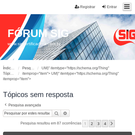
Registrar
Entrar
FÓRUM SIG
www.sigcertificadora.com.br
Índice do fórum
Pesquisar
UM}" itemtype="https://schema.org/Thing"
Tópicos sem resposta
itemprop="item">
UM}" itemtype="https://schema.org/Thing"
itemprop="item">
Tópicos sem resposta
Pesquisa avançada
Pesquisar
Pesquisa avançada
1
2
3
4
Próximo
Pesquisa resultou em 87 ocorrências