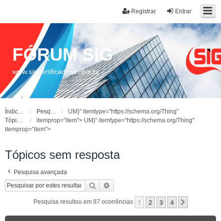
Registrar
Entrar
FÓRUM SIG
www.sigcertificadora.com.br
Índice do fórum
Pesquisar
UM}" itemtype="https://schema.org/Thing"
Tópicos sem resposta
itemprop="item">
UM}" itemtype="https://schema.org/Thing"
itemprop="item">
Tópicos sem resposta
Pesquisa avançada
Pesquisar
Pesquisa avançada
1
2
3
4
Próximo
Pesquisa resultou em 87 ocorrências