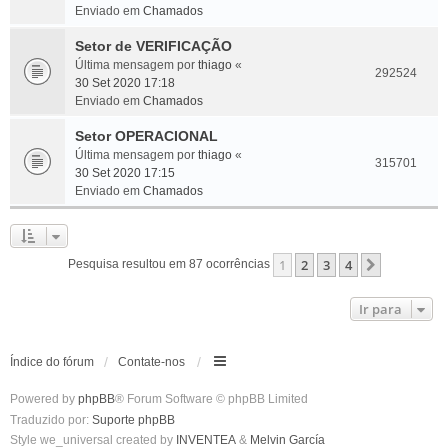
Enviado em
Chamados
Setor de VERIFICAÇÃO
Última mensagem por
thiago
«
292524
30 Set 2020 17:18
Enviado em
Chamados
Setor OPERACIONAL
Última mensagem por
thiago
«
315701
30 Set 2020 17:15
Enviado em
Chamados
1
2
3
4
Próximo
Pesquisa resultou em 87 ocorrências
Ir para
Índice do fórum
Contate-nos
Powered by
phpBB
® Forum Software © phpBB Limited
Traduzido por:
Suporte phpBB
Style we_universal created by
INVENTEA
&
Melvin García