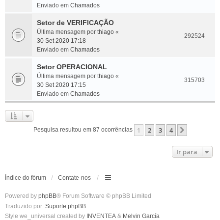
Enviado em
Chamados
Setor de VERIFICAÇÃO
Última mensagem por
thiago
«
292524
30 Set 2020 17:18
Enviado em
Chamados
Setor OPERACIONAL
Última mensagem por
thiago
«
315703
30 Set 2020 17:15
Enviado em
Chamados
1
2
3
4
Próximo
Pesquisa resultou em 87 ocorrências
Ir para
Índice do fórum
Contate-nos
Powered by
phpBB
® Forum Software © phpBB Limited
Traduzido por:
Suporte phpBB
Style we_universal created by
INVENTEA
&
Melvin García