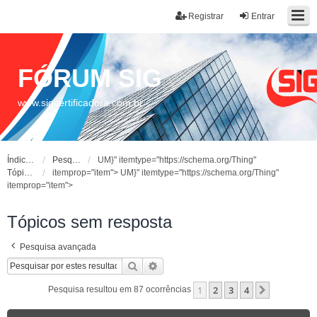
Registrar
Entrar
FÓRUM SIG
www.sigcertificadora.com.br
Índice do fórum
Pesquisar
UM}" itemtype="https://schema.org/Thing"
Tópicos sem resposta
itemprop="item">
UM}" itemtype="https://schema.org/Thing"
itemprop="item">
Tópicos sem resposta
Pesquisa avançada
Pesquisar
Pesquisa avançada
1
2
3
4
Próximo
Pesquisa resultou em 87 ocorrências