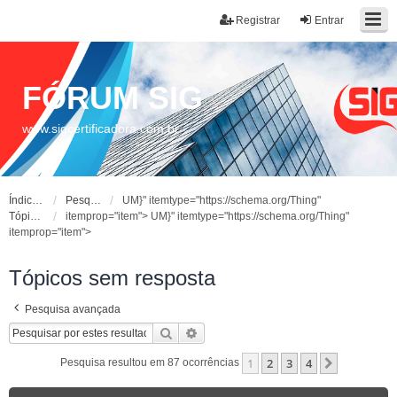
Registrar
Entrar
FÓRUM SIG
www.sigcertificadora.com.br
Índice do fórum
Pesquisar
UM}" itemtype="https://schema.org/Thing"
Tópicos sem resposta
itemprop="item">
UM}" itemtype="https://schema.org/Thing"
itemprop="item">
Tópicos sem resposta
Pesquisa avançada
Pesquisar
Pesquisa avançada
1
2
3
4
Próximo
Pesquisa resultou em 87 ocorrências