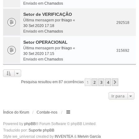
Enviado em
Chamados
Setor de VERIFICAÇÃO
Última mensagem por
thiago
«
292518
30 Set 2020 17:18
Enviado em
Chamados
Setor OPERACIONAL
Última mensagem por
thiago
«
315692
30 Set 2020 17:15
Enviado em
Chamados
1
2
3
4
Próximo
Pesquisa resultou em 87 ocorrências
Ir para
Índice do fórum
Contate-nos
Powered by
phpBB
® Forum Software © phpBB Limited
Traduzido por:
Suporte phpBB
Style we_universal created by
INVENTEA
&
Melvin García