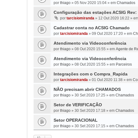
por
thiago
»
05 Nov 2020 15:04
» em
Chamados
Configuração das estações ACSIG Rev: 
por
tarcisiomiranda
»
12 Out 2020 16:22
» e
Cadastrar conta no ACSIG Chamado
por
tarcisiomiranda
»
09 Out 2020 17:20
» em
Ch
Atendimento via Videoconferência
por
thiago
»
08 Out 2020 15:55
» em
Agente de Re
Atendimento via Videoconferência
por
thiago
»
08 Out 2020 15:55
» em
Parceiros
Integrações com o Compra_Rapida
por
tarcisiomiranda
»
01 Out 2020 11:38
» em
Co
NÃO precisam abrir CHAMADOS
por
thiago
»
30 Set 2020 17:25
» em
Chamados
Setor de VERIFICAÇÃO
por
thiago
»
30 Set 2020 17:18
» em
Chamados
Setor OPERACIONAL
por
thiago
»
30 Set 2020 17:15
» em
Chamados