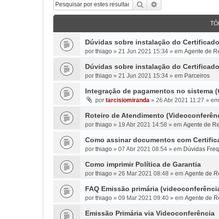
Pesquisar
Pesquisa avançada
TÓ
Dúvidas sobre instalação do Certifica
por
thiago
»
21 Jun 2021 15:34
» em
Agente de Re
Dúvidas sobre instalação do Certifica
por
thiago
»
21 Jun 2021 15:34
» em
Parceiros
Integração de pagamentos no sistema 
por
tarcisiomiranda
»
26 Abr 2021 11:27
» e
Roteiro de Atendimento (Videoconferên
por
thiago
»
19 Abr 2021 14:58
» em
Agente de Re
Como assinar documentos com Certifica
por
thiago
»
07 Abr 2021 08:54
» em
Dúvidas Fre
Como imprimir Política de Garantia
por
thiago
»
26 Mar 2021 08:48
» em
Agente de Re
FAQ Emissão primária (videoconferênci
por
thiago
»
09 Mar 2021 09:40
» em
Agente de Re
Emissão Primária via Videoconferência