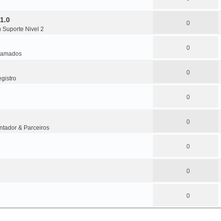
1.0
0
m
Suporte Nivel 2
0
amados
0
gistro
0
0
ntador & Parceiros
0
0
0