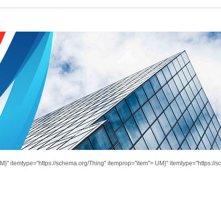
M}" itemtype="https://schema.org/Thing" itemprop="item">
UM}" itemtype="https://