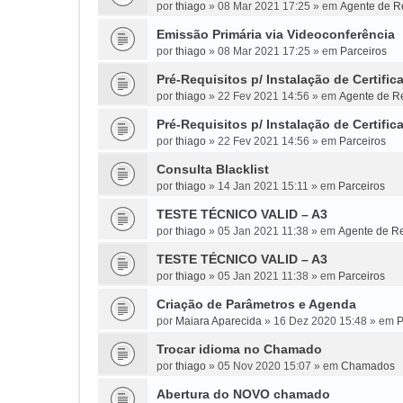
por
thiago
»
08 Mar 2021 17:25
» em
Agente de Re
Emissão Primária via Videoconferência
por
thiago
»
08 Mar 2021 17:25
» em
Parceiros
Pré-Requisitos p/ Instalação de Certific
por
thiago
»
22 Fev 2021 14:56
» em
Agente de Re
Pré-Requisitos p/ Instalação de Certific
por
thiago
»
22 Fev 2021 14:56
» em
Parceiros
Consulta Blacklist
por
thiago
»
14 Jan 2021 15:11
» em
Parceiros
TESTE TÉCNICO VALID – A3
por
thiago
»
05 Jan 2021 11:38
» em
Agente de Re
TESTE TÉCNICO VALID – A3
por
thiago
»
05 Jan 2021 11:38
» em
Parceiros
Criação de Parâmetros e Agenda
por
Maiara Aparecida
»
16 Dez 2020 15:48
» em
P
Trocar idioma no Chamado
por
thiago
»
05 Nov 2020 15:07
» em
Chamados
Abertura do NOVO chamado