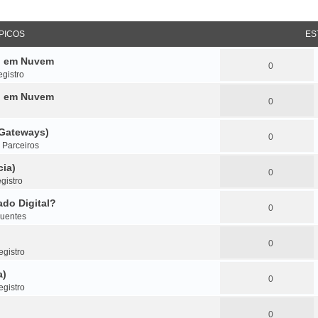
PICOS
ES
do em Nuvem
0
gistro
do em Nuvem
0
(Gateways)
0
m
Parceiros
cia)
0
gistro
do Digital?
0
quentes
0
gistro
a)
0
gistro
0