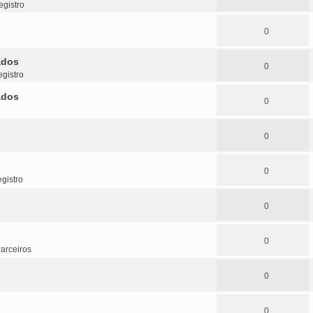
gistro
0
ados
0
gistro
ados
0
0
0
gistro
0
0
arceiros
0
0