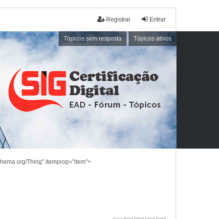
Registrar
Entrar
Tópicos sem resposta
Tópicos ativos
schema.org/Thing" itemprop="item">