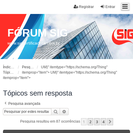
Registrar
Entrar
FÓRUM SIG
www.sigcertificadora.com.br
Índice do fórum
Pesquisar
UM}" itemtype="https://schema.org/Thing"
Tópicos sem resposta
itemprop="item">
UM}" itemtype="https://schema.org/Thing"
itemprop="item">
Tópicos sem resposta
Pesquisa avançada
Pesquisar
Pesquisa avançada
1
2
3
4
Próximo
Pesquisa resultou em 87 ocorrências