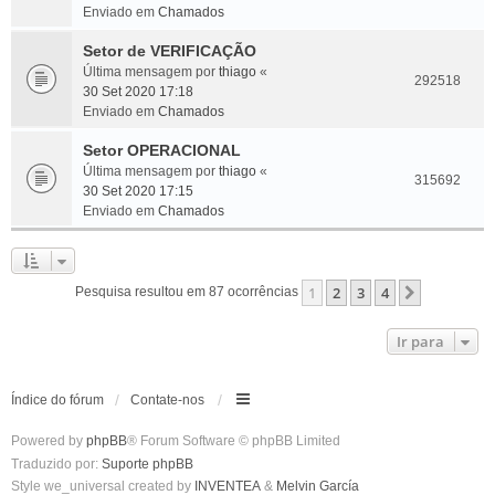
Enviado em
Chamados
Setor de VERIFICAÇÃO
Última mensagem por
thiago
«
292518
30 Set 2020 17:18
Enviado em
Chamados
Setor OPERACIONAL
Última mensagem por
thiago
«
315692
30 Set 2020 17:15
Enviado em
Chamados
1
2
3
4
Próximo
Pesquisa resultou em 87 ocorrências
Ir para
Índice do fórum
Contate-nos
Powered by
phpBB
® Forum Software © phpBB Limited
Traduzido por:
Suporte phpBB
Style we_universal created by
INVENTEA
&
Melvin García