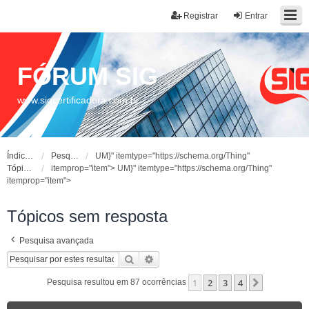
Registrar
Entrar
FÓRUM SIG
www.sigcertificadora.com.br
Índice do fórum
Pesquisar
UM}" itemtype="https://schema.org/Thing"
Tópicos sem resposta
itemprop="item">
UM}" itemtype="https://schema.org/Thing"
itemprop="item">
Tópicos sem resposta
Pesquisa avançada
Pesquisar
Pesquisa avançada
1
2
3
4
Próximo
Pesquisa resultou em 87 ocorrências