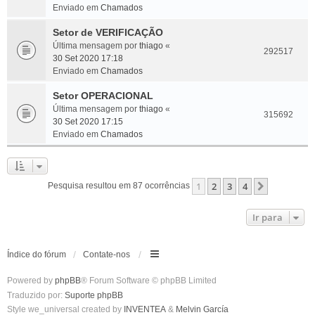
Enviado em
Chamados
Setor de VERIFICAÇÃO
Última mensagem por
thiago
«
292517
30 Set 2020 17:18
Enviado em
Chamados
Setor OPERACIONAL
Última mensagem por
thiago
«
315692
30 Set 2020 17:15
Enviado em
Chamados
1
2
3
4
Próximo
Pesquisa resultou em 87 ocorrências
Ir para
Índice do fórum
Contate-nos
Powered by
phpBB
® Forum Software © phpBB Limited
Traduzido por:
Suporte phpBB
Style we_universal created by
INVENTEA
&
Melvin García