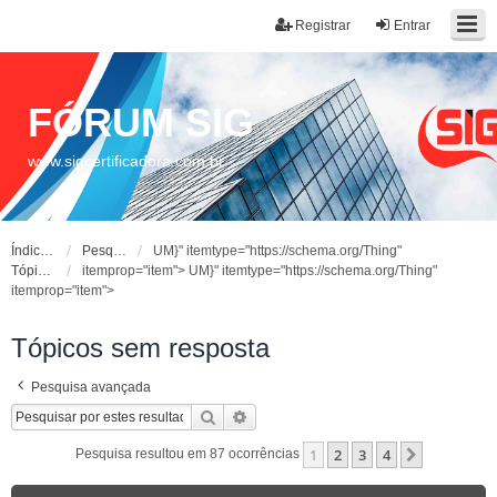
Registrar
Entrar
FÓRUM SIG
www.sigcertificadora.com.br
Índice do fórum
Pesquisar
UM}" itemtype="https://schema.org/Thing"
Tópicos sem resposta
itemprop="item">
UM}" itemtype="https://schema.org/Thing"
itemprop="item">
Tópicos sem resposta
Pesquisa avançada
Pesquisar
Pesquisa avançada
1
2
3
4
Próximo
Pesquisa resultou em 87 ocorrências