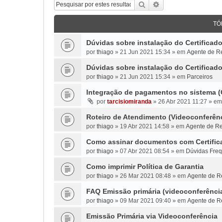
Pesquisar
Pesquisa avançada
TÓ
Dúvidas sobre instalação do Certifica
por
thiago
»
21 Jun 2021 15:34
» em
Agente de Re
Dúvidas sobre instalação do Certifica
por
thiago
»
21 Jun 2021 15:34
» em
Parceiros
Integração de pagamentos no sistema 
por
tarcisiomiranda
»
26 Abr 2021 11:27
» e
Roteiro de Atendimento (Videoconferên
por
thiago
»
19 Abr 2021 14:58
» em
Agente de Re
Como assinar documentos com Certifica
por
thiago
»
07 Abr 2021 08:54
» em
Dúvidas Fre
Como imprimir Política de Garantia
por
thiago
»
26 Mar 2021 08:48
» em
Agente de Re
FAQ Emissão primária (videoconferênci
por
thiago
»
09 Mar 2021 09:40
» em
Agente de Re
Emissão Primária via Videoconferência