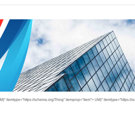
M}" itemtype="https://schema.org/Thing" itemprop="item">
UM}" itemtype="https://