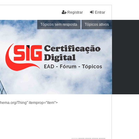
Registrar
Entrar
Tópicos sem resposta
Tópicos ativos
schema.org/Thing" itemprop="item">