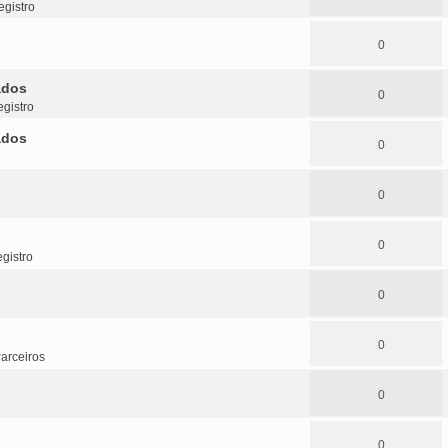
gistro
0
ados
0
gistro
ados
0
0
0
gistro
0
0
arceiros
0
0