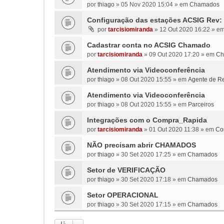
por
thiago
»
05 Nov 2020 15:04
» em
Chamados
Configuração das estações ACSIG Rev: 
por
tarcisiomiranda
»
12 Out 2020 16:22
» e
Cadastrar conta no ACSIG Chamado
por
tarcisiomiranda
»
09 Out 2020 17:20
» em
Ch
Atendimento via Videoconferência
por
thiago
»
08 Out 2020 15:55
» em
Agente de Re
Atendimento via Videoconferência
por
thiago
»
08 Out 2020 15:55
» em
Parceiros
Integrações com o Compra_Rapida
por
tarcisiomiranda
»
01 Out 2020 11:38
» em
Co
NÃO precisam abrir CHAMADOS
por
thiago
»
30 Set 2020 17:25
» em
Chamados
Setor de VERIFICAÇÃO
por
thiago
»
30 Set 2020 17:18
» em
Chamados
Setor OPERACIONAL
por
thiago
»
30 Set 2020 17:15
» em
Chamados