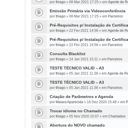
por
thiago
»
08 Mar 2021 17:25
» em
Agente de Re
Emissão Primária via Videoconferência
por
thiago
»
08 Mar 2021 17:25
» em
Parceiros
Pré-Requisitos p/ Instalação de Certific
por
thiago
»
22 Fev 2021 14:56
» em
Agente de Re
Pré-Requisitos p/ Instalação de Certific
por
thiago
»
22 Fev 2021 14:56
» em
Parceiros
Consulta Blacklist
por
thiago
»
14 Jan 2021 15:11
» em
Parceiros
TESTE TÉCNICO VALID – A3
por
thiago
»
05 Jan 2021 11:38
» em
Agente de Re
TESTE TÉCNICO VALID – A3
por
thiago
»
05 Jan 2021 11:38
» em
Parceiros
Criação de Parâmetros e Agenda
por
Maiara Aparecida
»
16 Dez 2020 15:48
» em
P
Trocar idioma no Chamado
por
thiago
»
05 Nov 2020 15:07
» em
Chamados
Abertura do NOVO chamado