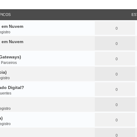
PICOS
ES
do em Nuvem
0
gistro
do em Nuvem
0
(Gateways)
0
m
Parceiros
cia)
0
gistro
do Digital?
0
quentes
0
gistro
a)
0
gistro
0