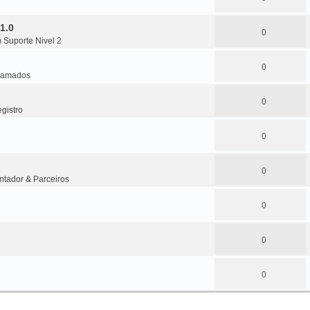
1.0
0
m
Suporte Nivel 2
0
amados
0
gistro
0
0
ntador & Parceiros
0
0
0