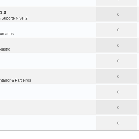
1.0
0
m
Suporte Nivel 2
0
amados
0
gistro
0
0
ntador & Parceiros
0
0
0