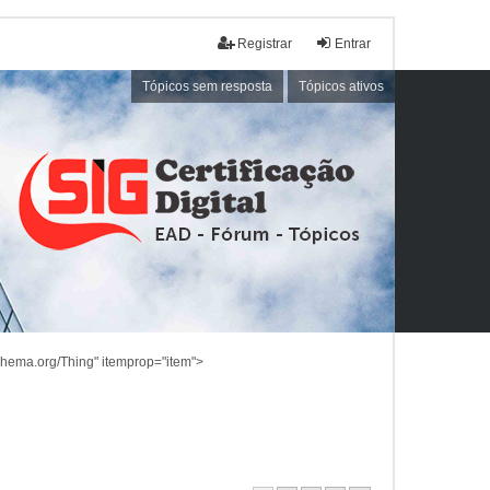
Registrar
Entrar
Tópicos sem resposta
Tópicos ativos
schema.org/Thing" itemprop="item">