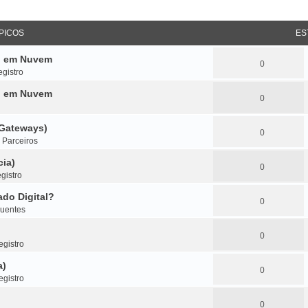
PICOS
ES
do em Nuvem
0
gistro
do em Nuvem
0
(Gateways)
0
m
Parceiros
cia)
0
gistro
do Digital?
0
quentes
0
gistro
a)
0
gistro
0