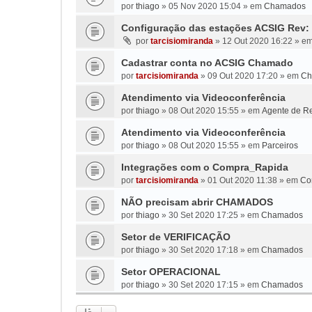
por
thiago
»
05 Nov 2020 15:04
» em
Chamados
Configuração das estações ACSIG Rev: 
por
tarcisiomiranda
»
12 Out 2020 16:22
» e
Cadastrar conta no ACSIG Chamado
por
tarcisiomiranda
»
09 Out 2020 17:20
» em
Ch
Atendimento via Videoconferência
por
thiago
»
08 Out 2020 15:55
» em
Agente de Re
Atendimento via Videoconferência
por
thiago
»
08 Out 2020 15:55
» em
Parceiros
Integrações com o Compra_Rapida
por
tarcisiomiranda
»
01 Out 2020 11:38
» em
Co
NÃO precisam abrir CHAMADOS
por
thiago
»
30 Set 2020 17:25
» em
Chamados
Setor de VERIFICAÇÃO
por
thiago
»
30 Set 2020 17:18
» em
Chamados
Setor OPERACIONAL
por
thiago
»
30 Set 2020 17:15
» em
Chamados