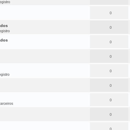
gistro
0
ados
0
gistro
ados
0
0
0
gistro
0
0
arceiros
0
0