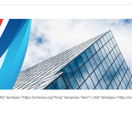
M}" itemtype="https://schema.org/Thing" itemprop="item">
UM}" itemtype="https://