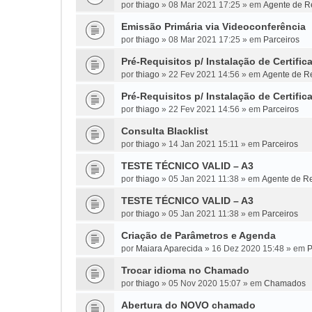
por
thiago
»
08 Mar 2021 17:25
» em
Agente de Re
Emissão Primária via Videoconferência
por
thiago
»
08 Mar 2021 17:25
» em
Parceiros
Pré-Requisitos p/ Instalação de Certific
por
thiago
»
22 Fev 2021 14:56
» em
Agente de Re
Pré-Requisitos p/ Instalação de Certific
por
thiago
»
22 Fev 2021 14:56
» em
Parceiros
Consulta Blacklist
por
thiago
»
14 Jan 2021 15:11
» em
Parceiros
TESTE TÉCNICO VALID – A3
por
thiago
»
05 Jan 2021 11:38
» em
Agente de Re
TESTE TÉCNICO VALID – A3
por
thiago
»
05 Jan 2021 11:38
» em
Parceiros
Criação de Parâmetros e Agenda
por
Maiara Aparecida
»
16 Dez 2020 15:48
» em
P
Trocar idioma no Chamado
por
thiago
»
05 Nov 2020 15:07
» em
Chamados
Abertura do NOVO chamado