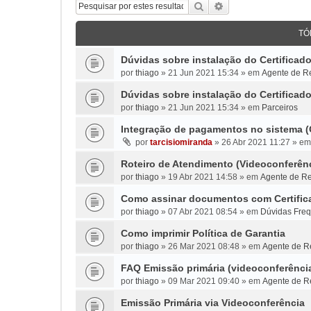
Pesquisar
Pesquisa avançada
TÓ
Dúvidas sobre instalação do Certifica
por
thiago
»
21 Jun 2021 15:34
» em
Agente de Re
Dúvidas sobre instalação do Certifica
por
thiago
»
21 Jun 2021 15:34
» em
Parceiros
Integração de pagamentos no sistema 
por
tarcisiomiranda
»
26 Abr 2021 11:27
» e
Roteiro de Atendimento (Videoconferên
por
thiago
»
19 Abr 2021 14:58
» em
Agente de Re
Como assinar documentos com Certifica
por
thiago
»
07 Abr 2021 08:54
» em
Dúvidas Fre
Como imprimir Política de Garantia
por
thiago
»
26 Mar 2021 08:48
» em
Agente de Re
FAQ Emissão primária (videoconferênci
por
thiago
»
09 Mar 2021 09:40
» em
Agente de Re
Emissão Primária via Videoconferência