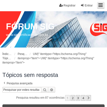
Registrar
Entrar
FÓRUM SIG
www.sigcertificadora.com.br
Índice do fórum
Pesquisar
UM}" itemtype="https://schema.org/Thing"
Tópicos sem resposta
itemprop="item">
UM}" itemtype="https://schema.org/Thing"
itemprop="item">
Tópicos sem resposta
Pesquisa avançada
Pesquisar
Pesquisa avançada
1
2
3
4
Próximo
Pesquisa resultou em 87 ocorrências