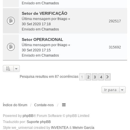
Enviado em
Chamados
Setor de VERIFICAÇÃO
Última mensagem por
thiago
«
292517
30 Set 2020 17:18
Enviado em
Chamados
Setor OPERACIONAL
Última mensagem por
thiago
«
315692
30 Set 2020 17:15
Enviado em
Chamados
1
2
3
4
Próximo
Pesquisa resultou em 87 ocorrências
Ir para
Índice do fórum
Contate-nos
Powered by
phpBB
® Forum Software © phpBB Limited
Traduzido por:
Suporte phpBB
Style we_universal created by
INVENTEA
&
Melvin García