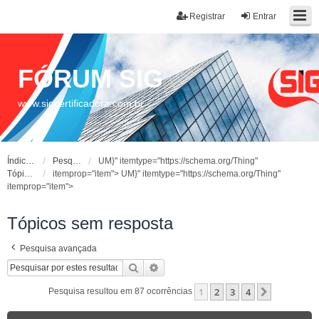
Registrar
Entrar
FÓRUM SIG
www.sigcertificadora.com.br
Índice do fórum
Pesquisar
UM}" itemtype="https://schema.org/Thing"
Tópicos sem resposta
itemprop="item">
UM}" itemtype="https://schema.org/Thing"
itemprop="item">
Tópicos sem resposta
Pesquisa avançada
Pesquisar
Pesquisa avançada
1
2
3
4
Próximo
Pesquisa resultou em 87 ocorrências