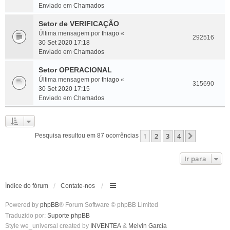
Enviado em
Chamados
Setor de VERIFICAÇÃO
Última mensagem por
thiago
«
292516
30 Set 2020 17:18
Enviado em
Chamados
Setor OPERACIONAL
Última mensagem por
thiago
«
315690
30 Set 2020 17:15
Enviado em
Chamados
1
2
3
4
Próximo
Pesquisa resultou em 87 ocorrências
Ir para
Índice do fórum
Contate-nos
Powered by
phpBB
® Forum Software © phpBB Limited
Traduzido por:
Suporte phpBB
Style we_universal created by
INVENTEA
&
Melvin García