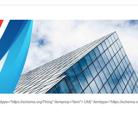
mtype="https://schema.org/Thing" itemprop="item">
UM}" itemtype="https://schema.o