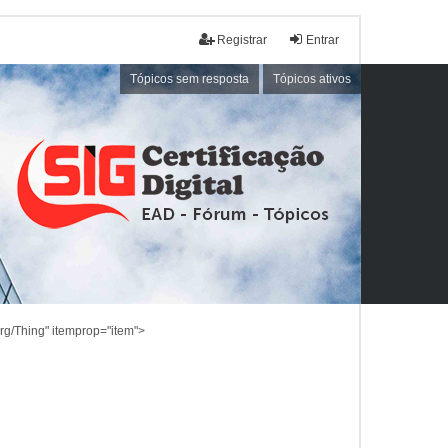
Registrar
Entrar
Tópicos sem resposta
Tópicos ativos
rg/Thing" itemprop="item">