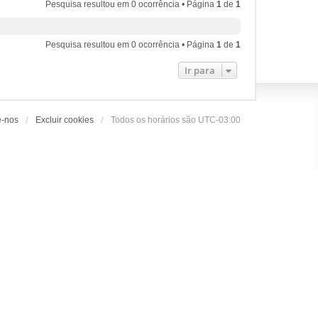
Pesquisa resultou em 0 ocorrência • Página
1
de
1
Pesquisa resultou em 0 ocorrência • Página
1
de
1
Ir para
e-nos
Excluir cookies
Todos os horários são
UTC-03:00