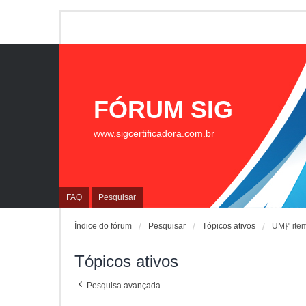
FÓRUM SIG
www.sigcertificadora.com.br
FAQ
Pesquisar
Índice do fórum
Pesquisar
Tópicos ativos
UM}" ite
Tópicos ativos
Pesquisa avançada