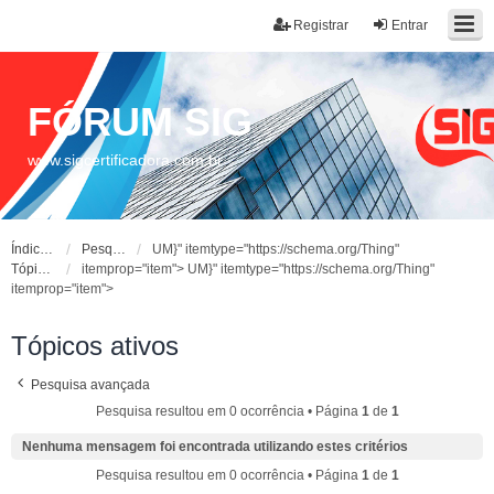
Registrar
Entrar
FÓRUM SIG
www.sigcertificadora.com.br
Índice do fórum
Pesquisar
UM}" itemtype="https://schema.org/Thing"
Tópicos ativos
itemprop="item">
UM}" itemtype="https://schema.org/Thing"
itemprop="item">
Tópicos ativos
Pesquisa avançada
Pesquisa resultou em 0 ocorrência • Página
1
de
1
Nenhuma mensagem foi encontrada utilizando estes critérios
Pesquisa resultou em 0 ocorrência • Página
1
de
1