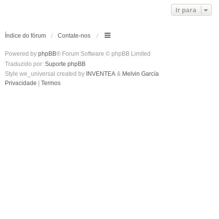
Ir para
Índice do fórum
Contate-nos
Powered by
phpBB
® Forum Software © phpBB Limited
Traduzido por:
Suporte phpBB
Style we_universal created by
INVENTEA
&
Melvin García
Privacidade
|
Termos