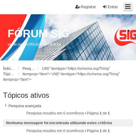
Registrar
Entrar
FÓRUM SIG
www.sigcertificadora.com.br
Índice do fórum
Pesquisar
UM}" itemtype="https://schema.org/Thing"
Tópicos ativos
itemprop="item">
UM}" itemtype="https://schema.org/Thing"
itemprop="item">
Tópicos ativos
Pesquisa avançada
Pesquisa resultou em 0 ocorrência • Página
1
de
1
Nenhuma mensagem foi encontrada utilizando estes critérios
Pesquisa resultou em 0 ocorrência • Página
1
de
1