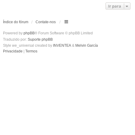
Ir para
Índice do fórum
Contate-nos
Powered by
phpBB
® Forum Software © phpBB Limited
Traduzido por:
Suporte phpBB
Style we_universal created by
INVENTEA
&
Melvin García
Privacidade
|
Termos